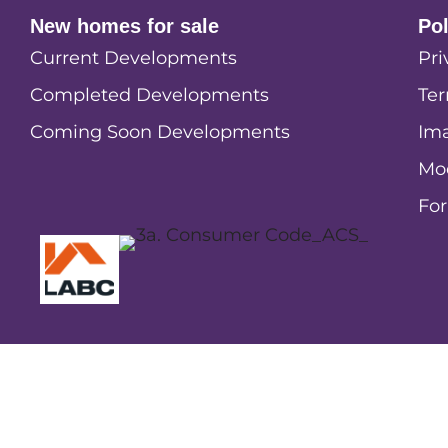
New homes for sale
Po
Current Developments
Pri
Completed Developments
Ter
Coming Soon Developments
Ima
Mo
Fo